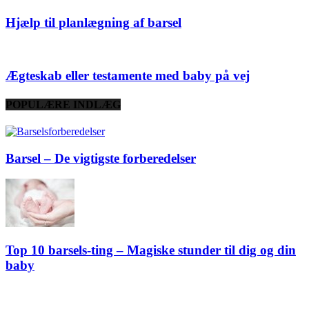
Hjælp til planlægning af barsel
Ægteskab eller testamente med baby på vej
POPULÆRE INDLÆG
Barsel – De vigtigste forberedelser
Top 10 barsels-ting – Magiske stunder til dig og din
baby