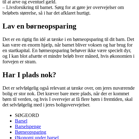
til at arve og eventuel gæld.
– Livsforsikring til barnet. Sørg for at gøre jer overvejelser om
beløbets størrelse, så i har det afklaret hurtigt.
Lav en børneopsparing
Det er en rigtig fin idé at tænke i en børneopsparing til dit barn. Det
kan være en enorm hjælp, når barnet bliver voksen og har brug for
en startkapital. En børneopsparing behøver ikke være specielt dyr,
og I kan blot afsætte et mindre beløb hver måned, hvis økonomien i
forvejen er stram.
Har I plads nok?
Det er selvfølgelig også relevant at tænke over, om jeres nuværende
bolig er stor nok. Det kræver bare mere plads, når der er kommet
børn til verden, og hvis I overvejer at få flere børn i fremtiden, skal
det selvfølgelig med i jeres boligovervejelser.
SØGEORD
Barsel
Barselspenge
Børneopsparing
Økonomi under barsel