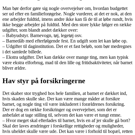
Man bør derfor gøre sig nogle overvejelser om, hvordan budgettet
ser ud efter en familieforøgelse. Nogle vurderer, at det er nok, at den
ene arbejder fuldtid, imens andre ikke kan få de til at løbe rundt, hvis
ikke begge arbejder på fuldtid. Med den store lykke følger en række
udgifter, som blandt andet dækker over:
– Babyudstyr. Barnevogn, tøj, legetøj osv.
– Barnedåb med efterfølgende fest. En udgift som let kan løbe op.
– Udgifter til daginstitution. Det er et fast beløb, som bør medregnes
i det samlede billede.
– Ekstra udgifter. Det kan dække over mange ting, men kan typisk
være ekstra elforbrug, mad til den lille og fritidsaktiviteter, når barnet
bliver ældre.
Hav styr på forsikringerne
Det skaber stor tryghed hos hele familien, at barnet er dækket ind,
hvis skaden skulle ske. Der kan være mange måder at forsikre
barnet, og nogle ting vil være inkluderet i forældrenes forsikring.
Der er dog en række forsikringer og overvejelser, som det er
anbefalet at tage stilling til, selvom det kan være et tungt emne.
– Hvor meget skal efterlades til barnet, hvis en af jer skulle gå bort?
Skal der laves ændringer i forskellige rettigheder og muligheder,
hvis uheldet skulle være ude. Det kan være i forhold til bopæl, retten