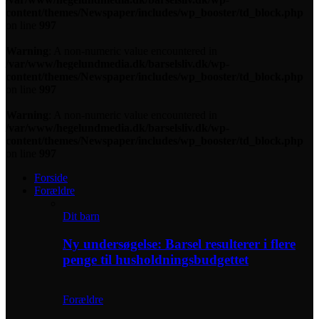
content/themes/Newspaper/includes/wp_booster/td_block.php
on line
997
Warning
: A non-numeric value encountered in
/var/www/hegelundmedia.dk/barselsliv.dk/wp-
content/themes/Newspaper/includes/wp_booster/td_block.php
on line
997
Warning
: A non-numeric value encountered in
/var/www/hegelundmedia.dk/barselsliv.dk/wp-
content/themes/Newspaper/includes/wp_booster/td_block.php
on line
997
Forside
Forældre
Dit barn
Ny undersøgelse: Barsel resulterer i flere
penge til husholdningsbudgettet
Forældre