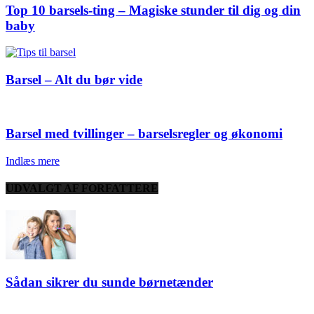
Top 10 barsels-ting – Magiske stunder til dig og din
baby
Barsel – Alt du bør vide
Barsel med tvillinger – barselsregler og økonomi
Indlæs mere
UDVALGT AF FORFATTERE
Sådan sikrer du sunde børnetænder