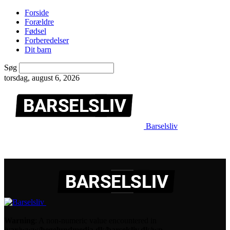
Forside
Forældre
Fødsel
Forberedelser
Dit barn
Søg
torsdag, august 6, 2026
Barselsliv
Warning
: A non-numeric value encountered in
/var/www/hegelundmedia.dk/barselsliv.dk/wp-