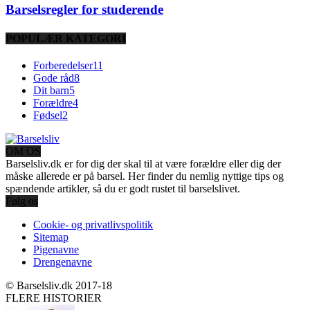
Barselsregler for studerende
POPULÆR KATEGORI
Forberedelser
11
Gode råd
8
Dit barn
5
Forældre
4
Fødsel
2
OM OS
Barselsliv.dk er for dig der skal til at være forældre eller dig der
måske allerede er på barsel. Her finder du nemlig nyttige tips og
spændende artikler, så du er godt rustet til barselslivet.
Følg os
Cookie- og privatlivspolitik
Sitemap
Pigenavne
Drengenavne
© Barselsliv.dk 2017-18
FLERE HISTORIER